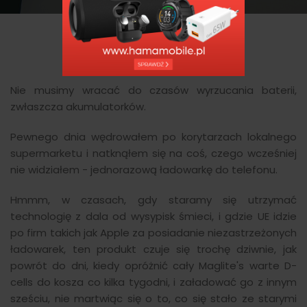
Nie musimy wracać do czasów wyrzucania baterii,
zwłaszcza akumulatorków.
Pewnego dnia wędrowałem po korytarzach lokalnego
supermarketu i natknąłem się na coś, czego wcześniej
nie widziałem - jednorazową ładowarkę do telefonu.
Hmmm, w czasach, gdy staramy się utrzymać
technologię z dala od wysypisk śmieci, i gdzie UE idzie
po firm takich jak Apple za posiadanie niezastrzeżonych
ładowarek, ten produkt czuje się trochę dziwnie, jak
powrót do dni, kiedy opróżnić cały Maglite's warte D-
cells do kosza co kilka tygodni, i załadować go z innym
sześciu, nie martwiąc się o to, co się stało ze starymi