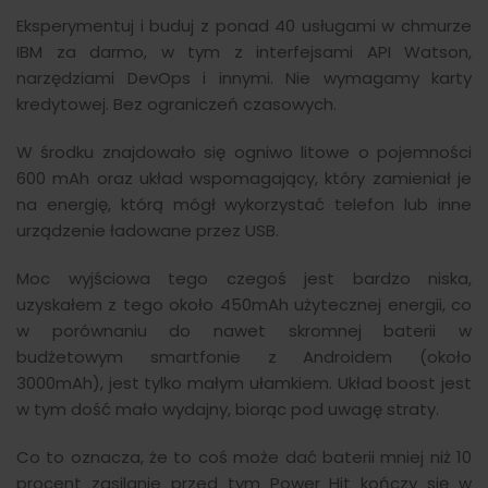
Eksperymentuj i buduj z ponad 40 usługami w chmurze
IBM za darmo, w tym z interfejsami API Watson,
narzędziami DevOps i innymi. Nie wymagamy karty
kredytowej. Bez ograniczeń czasowych.
W środku znajdowało się ogniwo litowe o pojemności
600 mAh oraz układ wspomagający, który zamieniał je
na energię, którą mógł wykorzystać telefon lub inne
urządzenie ładowane przez USB.
Moc wyjściowa tego czegoś jest bardzo niska,
uzyskałem z tego około 450mAh użytecznej energii, co
w porównaniu do nawet skromnej baterii w
budżetowym smartfonie z Androidem (około
3000mAh), jest tylko małym ułamkiem. Układ boost jest
w tym dość mało wydajny, biorąc pod uwagę straty.
Co to oznacza, że to coś może dać baterii mniej niż 10
procent zasilanie przed tym Power Hit kończy się w