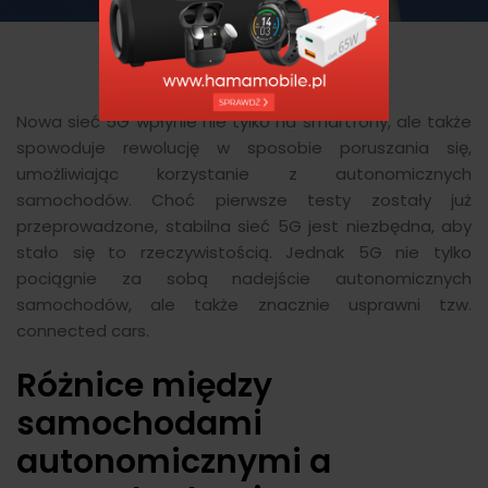
Nowa sieć 5G wpłynie nie tylko na smartfony, ale także
spowoduje rewolucję w sposobie poruszania się,
umożliwiając korzystanie z autonomicznych
samochodów. Choć pierwsze testy zostały już
przeprowadzone, stabilna sieć 5G jest niezbędna, aby
stało się to rzeczywistością. Jednak 5G nie tylko
pociągnie za sobą nadejście autonomicznych
samochodów, ale także znacznie usprawni tzw.
connected cars.
Różnice między
samochodami
autonomicznymi a