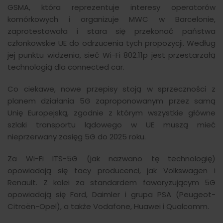
GSMA, która reprezentuje interesy operatorów
komórkowych i organizuje MWC w Barcelonie,
zaprotestowała i stara się przekonać państwa
członkowskie UE do odrzucenia tych propozycji. Według
jej punktu widzenia, sieć Wi-Fi 802.11p jest przestarzałą
technologią dla connected car.
Co ciekawe, nowe przepisy stoją w sprzeczności z
planem działania 5G zaproponowanym przez samą
Unię Europejską, zgodnie z którym wszystkie główne
szlaki transportu lądowego w UE muszą mieć
nieprzerwany zasięg 5G do 2025 roku.
Za Wi-Fi ITS-5G (jak nazwano tę technologię)
opowiadają się tacy producenci, jak Volkswagen i
Renault. Z kolei za standardem faworyzującym 5G
opowiadają się Ford, Daimler i grupa PSA (Peugeot-
Citroën-Opel), a także Vodafone, Huawei i Qualcomm.