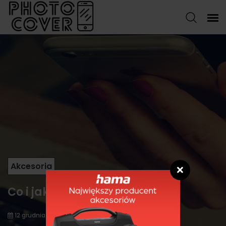
Akcesoria
❌
Co i jak w smartfonach?
12 grudnia 2021