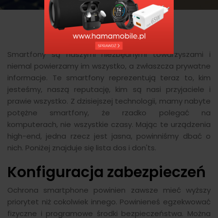
Smartfony są naszymi niezbędnymi towarzyszami i
niemal powierzamy im wszystko, a zwłaszcza prywatne
informacje. Te smartfony reprezentują teraz to, kim
jesteśmy, naszą reputację, kim są nasi przyjaciele i
prawie wszystko. Z dzisiejszej technologii, mamy nabyte
potężne smartfony, że rzadko polegać na
komputerach, nie wszystkie czasy. Mając te urządzenia
high-end, jedna rzecz jest jasna, powinniśmy dbać o
nich. Poniżej znajduje się lista dos i don'ts.
Konfiguracja zabezpieczeń
Ochrona smartphone powinien zawsze mieć wyższy
priorytet niż cokolwiek innego. Powinieneś egzekwować
fizyczne i programowe środki bezpieczeństwa. Można