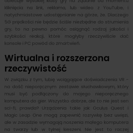
obiecuje wysokiej klasy gry na żądanie od momentu
kliknięcia na link, reklama, lub wideo z YouTube, i
natychmiastowe udostępnianie na górze, że. Dlaczego
5G prędkości nie będzie ściśle niezbędne do strumienia
gry, to na pewno pomóc osiągnąć rodzaj jakości i
szybkości reakcji, które mogłyby rzeczywiście dać
konsole i PC powód do zmartwień.
Wirtualna i rozszerzona
rzeczywistość
W związku z tym, lubię wciągające doświadczenia VR -
na dość nieporęcznym zestawie słuchawkowym, który
musi być podłączony do mojego nieporęcznego
komputera do gier. Wszystko dobrze, ale to nie jest sen
sci-fi, prawda? Urządzenia takie jak Oculus Quest i
Magic Leap One mogą zapewnić rozrywkę bez uwięzi,
ale w zasadzie wymagają noszenia małego komputera
na twarzy lub w tylnej kieszeni. Nie jest to raczej