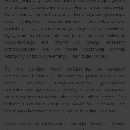
więcej) zapoczątkuje erę natychmiastowej gratyfikacji
w zakresie pobierania i przesyłania strumieniowego.
Oczekiwanie na buforowanie filmu będzie pewnego
dnia odległym wspomnieniem technologicznym,
podobnym do charakterystycznego pisku modemu.
Oglądanie YouTube lub Netflix na danych telefonu
komórkowego jest czymś, do czego jesteśmy
przyzwyczajeni, ale 5G może naprawdę pchnąć
następny poziom streamingu - ten z gier wideo.
5G ma bardzo niskie opóźnienia, co oznacza
mocniejsze i bardziej niezawodne połączenie, które
może umożliwić natychmiastowe przesyłanie
strumieniowe gier AAA z grafiką o wysokiej wierności,
złożonym środowiskiem i akcją typu twitch-trigger. Czy
pobrałeś ostatnio jakąś grę AAA? W zależności od
Waszego domowego łącza, może to zająć kilka
dni
.
Tymczasem proponowana usługa Google Stadia