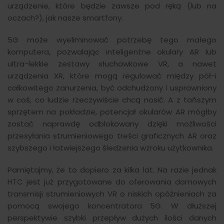
urządzenie, które będzie zawsze pod ręką (lub na
oczach?), jak nasze smartfony.
5G może wyeliminować potrzebę tego małego
komputera, pozwalając inteligentne okulary AR lub
ultra-lekkie zestawy słuchawkowe VR, a nawet
urządzenia XR, które mogą regulować między pół-i
całkowitego zanurzenia, być odchudzony i usprawniony
w coś, co ludzie rzeczywiście chcą nosić. A z tańszym
sprzętem na pokładzie, potencjał okularów AR mógłby
zostać naprawdę odblokowany dzięki możliwości
przesyłania strumieniowego treści graficznych AR oraz
szybszego i łatwiejszego śledzenia wzroku użytkownika.
Pamiętajmy, że to dopiero za kilka lat. Na razie jednak
HTC jest już przygotowane do oferowania domowych
transmisji strumieniowych VR o niskich opóźnieniach za
pomocą swojego koncentratora 5G. W dłuższej
perspektywie szybki przepływ dużych ilości danych