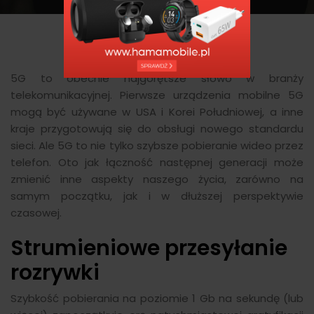
5G to obecnie najgorętsze słowo w branży
telekomunikacyjnej. Pierwsze urządzenia mobilne 5G
mogą być używane w USA i Korei Południowej, a inne
kraje przygotowują się do obsługi nowego standardu
sieci. Ale 5G to nie tylko szybsze pobieranie wideo przez
telefon. Oto jak łączność następnej generacji może
zmienić inne aspekty naszego życia, zarówno na
samym początku, jak i w dłuższej perspektywie
czasowej.
Strumieniowe przesyłanie
rozrywki
Szybkość pobierania na poziomie 1 Gb na sekundę (lub