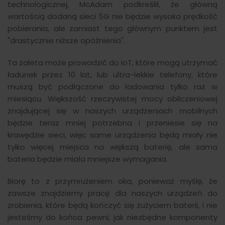
technologicznej, McAdam podkreślił, że główną
wartością dodaną sieci 5G nie będzie wysoka prędkość
pobierania, ale zamiast tego głównym punktem jest
"drastycznie niższe opóźnienia".
Ta zaleta może prowadzić do IoT, które mogą utrzymać
ładunek przez 10 lat, lub ultra-lekkie telefony, które
muszą być podłączone do ładowania tylko raz w
miesiącu. Większość rzeczywistej mocy obliczeniowej
znajdującej się w naszych urządzeniach mobilnych
będzie teraz mniej potrzebna i przeniesie się na
krawędzie sieci, więc same urządzenia będą miały nie
tylko więcej miejsca na większą baterię, ale sama
bateria będzie miała mniejsze wymagania.
Biorę to z przymrużeniem oka, ponieważ myślę, że
zawsze znajdziemy pracę dla naszych urządzeń do
zrobienia, które będą kończyć się zużyciem baterii, i nie
jesteśmy do końca pewni, jak niezbędne komponenty