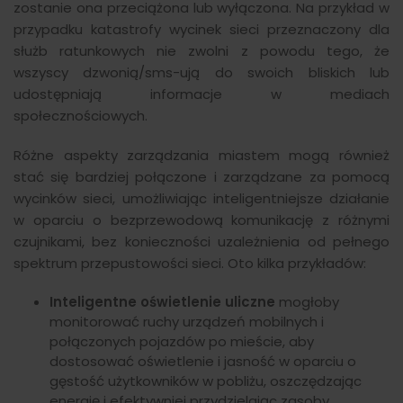
zostanie ona przeciążona lub wyłączona. Na przykład w
przypadku katastrofy wycinek sieci przeznaczony dla
służb ratunkowych nie zwolni z powodu tego, że
wszyscy dzwonią/sms-ują do swoich bliskich lub
udostępniają informacje w mediach
społecznościowych.
Różne aspekty zarządzania miastem mogą również
stać się bardziej połączone i zarządzane za pomocą
wycinków sieci, umożliwiając inteligentniejsze działanie
w oparciu o bezprzewodową komunikację z różnymi
czujnikami, bez konieczności uzależnienia od pełnego
spektrum przepustowości sieci. Oto kilka przykładów:
Inteligentne oświetlenie uliczne
mogłoby
monitorować ruchy urządzeń mobilnych i
połączonych pojazdów po mieście, aby
dostosować oświetlenie i jasność w oparciu o
gęstość użytkowników w pobliżu, oszczędzając
energię i efektywniej przydzielając zasoby.