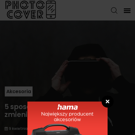
Akcesoria
❌
5 sposobów, w jakie 5G może
zmienić technologię
9 kwietnia 2021