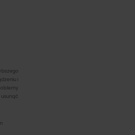
zybszego
dzeniu i
roblemy
 usunąć
m