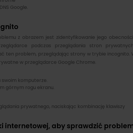
Chrome
 DNS Google.
gnito
blemu z obrazem jest zidentyfikowanie jego obecności
zeglądarce podczas przeglądania stron prywatnych
zać ten problem, przeglądając strony w trybie incognito.
 prywatne w przeglądarce Google Chrome.
 swoim komputerze.
m górnym rogu ekranu.
glądania prywatnego, naciskając kombinację klawiszy
ki internetowej, aby sprawdzić proble