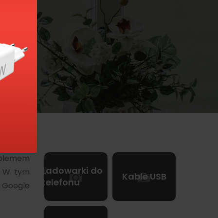
emu
e
oblemem
Ładowarki do
. W tym
Kable USB
telefonu
 Google