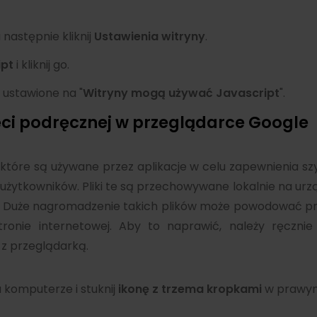
a następnie kliknij
Ustawienia witryny
.
ipt
i kliknij go.
 ustawione na "
Witryny mogą używać Javascript
".
ci podręcznej w przeglądarce Google
, które są używane przez aplikacje w celu zapewnienia s
żytkowników. Pliki te są przechowywane lokalnie na urzą
. Duże nagromadzenie takich plików może powodować p
onie internetowej. Aby to naprawić, należy ręcznie
 z przeglądarką.
komputerze i stuknij
ikonę z trzema kropkami
w prawy