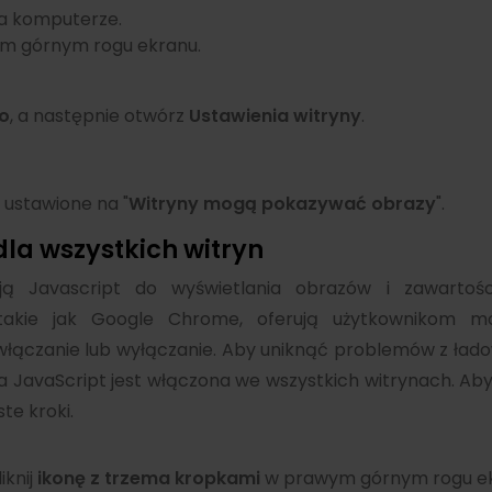
a komputerze.
m górnym rogu ekranu.
o
, a następnie otwórz
Ustawienia witryny
.
 ustawione na "
Witryny mogą pokazywać obrazy
".
la wszystkich witryn
ują Javascript do wyświetlania obrazów i zawartośc
, takie jak Google Chrome, oferują użytkownikom mo
ej włączanie lub wyłączanie. Aby uniknąć problemów z ła
ka JavaScript jest włączona we wszystkich witrynach. Ab
te kroki.
iknij
ikonę z trzema kropkami
w prawym górnym rogu ek