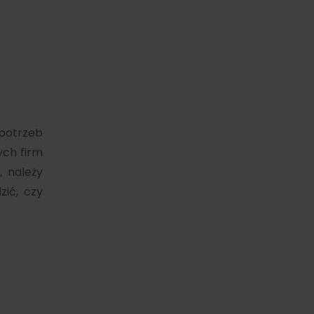
potrzeb
ych firm
 należy
zić, czy