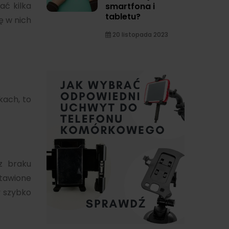
ć kilka
smartfona i
tabletu?
ę w nich
20 listopada 2023
kach, to
z braku
tawione
y szybko