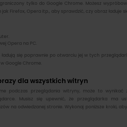
raniczony tylko do Google Chrome. Możesz wypróbowa
k Firefox, Opera itp., aby sprawdzić, czy obraz ładuje si
ter.
owej Opera na PC.
e ładują się poprawnie po otwarciu jej w tych przeglądar
ę w Google Chrome.
razy dla wszystkich witryn
ome podczas przeglądania witryny, może to wynikać 
arce. Musisz się upewnić, że przeglądarka ma us
ów na odwiedzanej stronie. Wykonaj poniższe kroki, ab