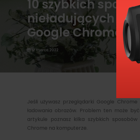
10 szybkich sposo
nieładujących się
Google Chrome na
12 marca 2022
Jeśli używasz przeglądarki Google Chrome
ładowania obrazów. Problem ten może być
artykule poznasz kilka szybkich sposobó
Chrome na komputerze.