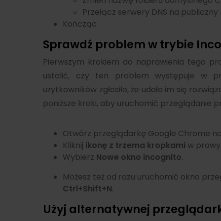
Zmień nazwę folderu domyślnego 
Przełącz serwery DNS na publiczny
Kończąc
Sprawdź problem w trybie Inco
Pierwszym krokiem do naprawienia tego pro
ustalić, czy ten problem występuje w pr
użytkowników zgłosiło, że udało im się rozwią
poniższe kroki, aby uruchomić przeglądanie
Otwórz przeglądarkę Google Chrome na
Kliknij
ikonę z trzema kropkami
w prawy
Wybierz
Nowe okno incognito
.
Możesz też od razu uruchomić okno prze
Ctrl+Shift+N
.
Użyj alternatywnej przeglądar