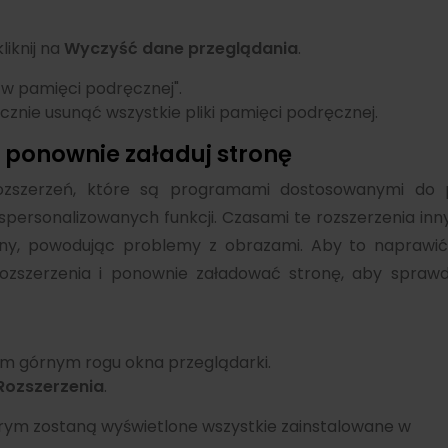
kliknij na
Wyczyść dane przeglądania
.
w pamięci podręcznej".
ęcznie usunąć wszystkie pliki pamięci podręcznej.
i ponownie załaduj stronę
ozszerzeń, które są programami dostosowanymi do 
 spersonalizowanych funkcji. Czasami te rozszerzenia inn
ny, powodując problemy z obrazami. Aby to naprawić,
rozszerzenia i ponownie załadować stronę, aby sprawd
 górnym rogu okna przeglądarki.
Rozszerzenia
.
órym zostaną wyświetlone wszystkie zainstalowane w