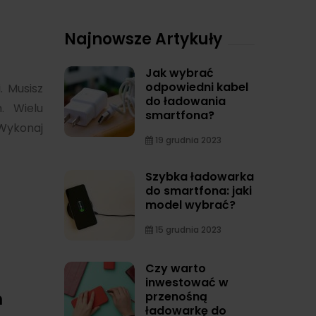
Najnowsze Artykuły
Jak wybrać
odpowiedni kabel
. Musisz
do ładowania
. Wielu
smartfona?
 Wykonaj
19 grudnia 2023
Szybka ładowarka
do smartfona: jaki
model wybrać?
15 grudnia 2023
Czy warto
inwestować w
m
przenośną
ładowarkę do