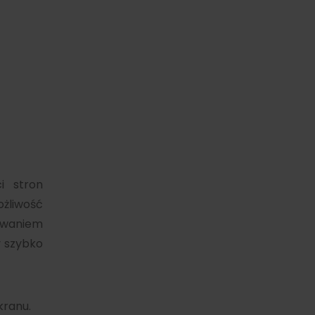
i stron
żliwość
dowaniem
y szybko
ranu.