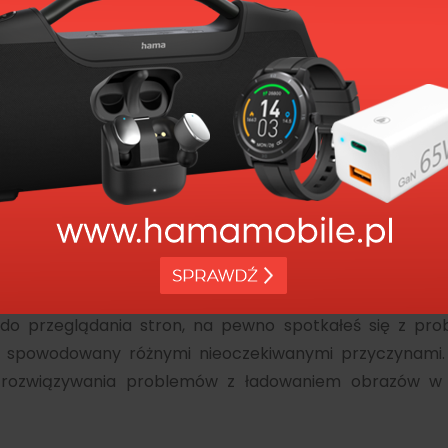
bów rozwiązania probl
 obrazów w przeglądarc
 komputerze
 do przeglądania stron, na pewno spotkałeś się z pr
 spowodowany różnymi nieoczekiwanymi przyczynami
w rozwiązywania problemów z ładowaniem obrazów w